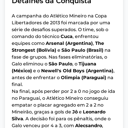
Detalhes da Conquista
A campanha do Atlético Mineiro na Copa
Libertadores de 2013 foi marcada por uma
série de desafios superados. O time, sob o
comando do técnico
Cuca
, enfrentou
equipes como
Arsenal (Argentina)
,
The
Strongest (Bolívia)
e
São Paulo (Brasil)
na
fase de grupos. Nas fases eliminatórias, o
Galo eliminou o
São Paulo
, o
Tijuana
(México)
e o
Newell's Old Boys (Argentina)
,
antes de enfrentar o
Olimpia (Paraguai)
na
final.
Na final, após perder por 2 a 0 no jogo de ida
no Paraguai, o Atlético Mineiro conseguiu
empatar o placar agregado em 2 a 2 no
Mineirão, graças a gols de
Jô
e
Leonardo
Silva
. A decisão foi para os pênaltis, onde o
Galo venceu por 4 a 3, com
Alecsandro
,