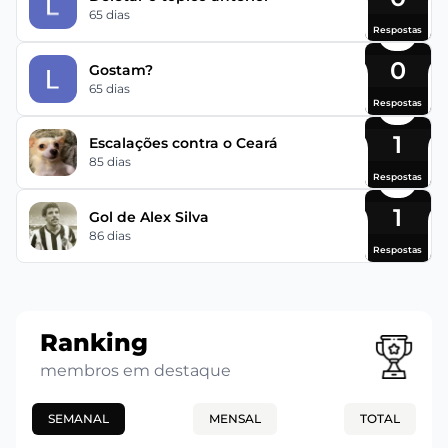
65 dias
Respostas
0
Gostam?
65 dias
Respostas
1
Escalações contra o Ceará
85 dias
Respostas
1
Gol de Alex Silva
86 dias
Respostas
Ranking
membros em destaque
SEMANAL
MENSAL
TOTAL