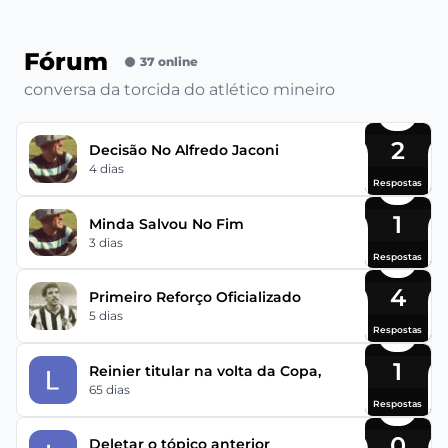
Fórum
37 online
conversa da torcida do atlético mineiro
2
Decisão No Alfredo Jaconi
4 dias
Respostas
1
Minda Salvou No Fim
3 dias
Respostas
4
Primeiro Reforço Oficializado
5 dias
Respostas
1
Reinier titular na volta da Copa,
65 dias
Respostas
0
Deletar o tópico anterior