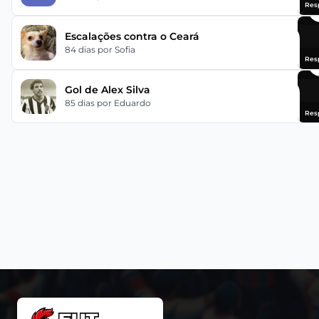
Res
Escalações contra o Ceará
84 dias
por Sofia
Res
Gol de Alex Silva
85 dias
por Eduardo
Res