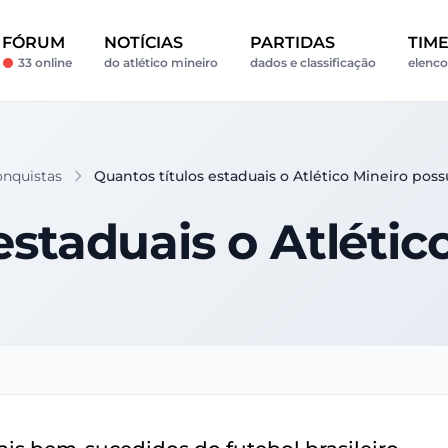
FÓRUM
NOTÍCIAS
PARTIDAS
TIM
33 online
do atlético mineiro
dados e classificação
elenco
onquistas
Quantos títulos estaduais o Atlético Mineiro poss
estaduais o Atlétic