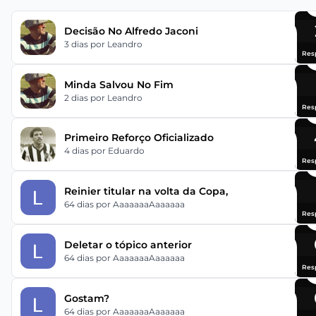
Decisão No Alfredo Jaconi
3 dias
por Leandro
Res
Minda Salvou No Fim
2 dias
por Leandro
Res
Primeiro Reforço Oficializado
4 dias
por Eduardo
Res
Reinier titular na volta da Copa,
64 dias
por AaaaaaaAaaaaaa
Res
Deletar o tópico anterior
64 dias
por AaaaaaaAaaaaaa
Res
Gostam?
64 dias
por AaaaaaaAaaaaaa