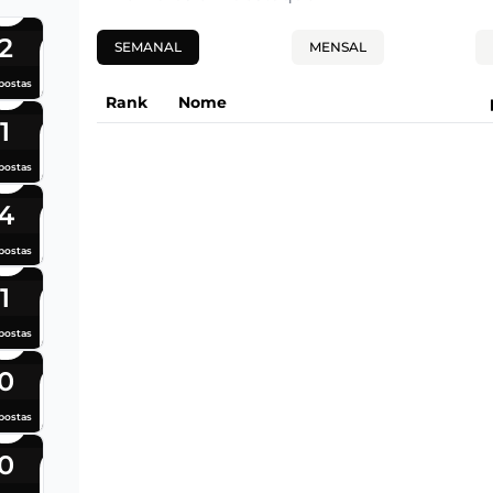
2
SEMANAL
MENSAL
postas
Rank
Nome
1
postas
4
postas
1
postas
0
postas
0