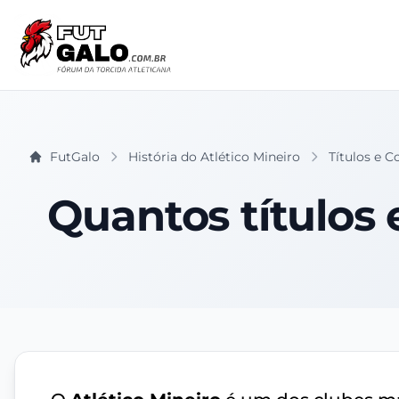
FutGalo
História do Atlético Mineiro
Títulos e C
Quantos títulos 