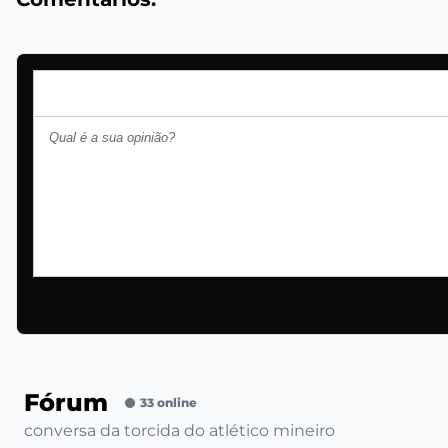
Fórum
33 online
conversa da torcida do atlético mineiro