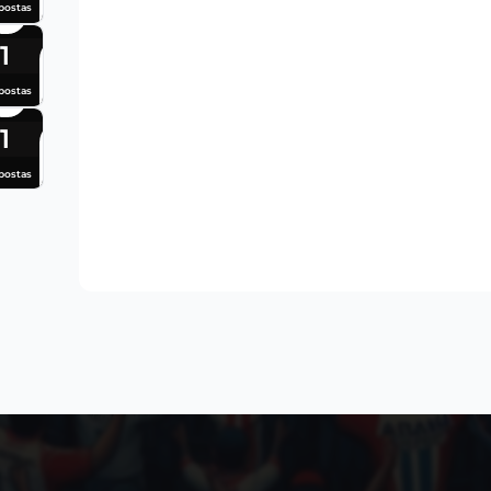
postas
1
postas
1
postas