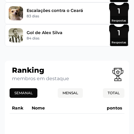
1
Escalações contra o Ceará
83 dias
Respostas
1
Gol de Alex Silva
84 dias
Respostas
Ranking
membros em destaque
SEMANAL
MENSAL
TOTAL
Rank
Nome
pontos