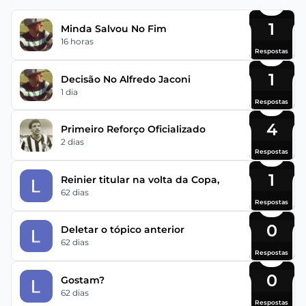
1
Minda Salvou No Fim
16 horas
Respostas
1
Decisão No Alfredo Jaconi
1 dia
Respostas
4
Primeiro Reforço Oficializado
2 dias
Respostas
1
Reinier titular na volta da Copa,
62 dias
Respostas
0
Deletar o tópico anterior
62 dias
Respostas
0
Gostam?
62 dias
Respostas