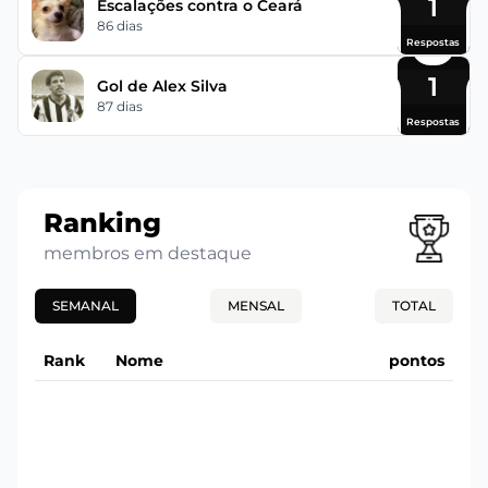
1
Escalações contra o Ceará
86 dias
Respostas
1
Gol de Alex Silva
87 dias
Respostas
Ranking
membros em destaque
SEMANAL
MENSAL
TOTAL
Rank
Nome
pontos