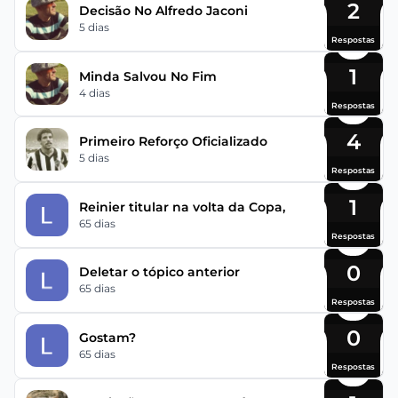
2
Decisão No Alfredo Jaconi
5 dias
Respostas
1
Minda Salvou No Fim
4 dias
Respostas
4
Primeiro Reforço Oficializado
5 dias
Respostas
1
Reinier titular na volta da Copa,
65 dias
Respostas
0
Deletar o tópico anterior
65 dias
Respostas
0
Gostam?
65 dias
Respostas