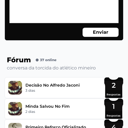
Enviar
Fórum
37 online
conversa da torcida do atlético mineiro
2
Decisão No Alfredo Jaconi
3 dias
Respostas
1
Minda Salvou No Fim
2 dias
Respostas
4
Primeiro Reforço Oficializado