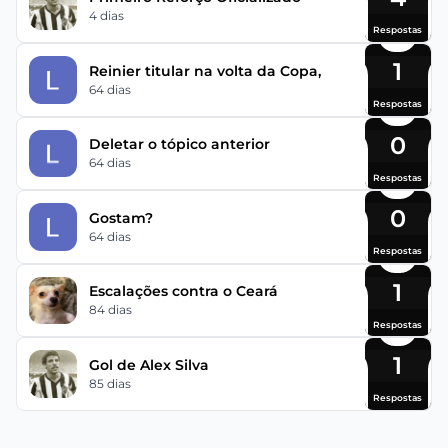
4 dias
Respostas
1
Reinier titular na volta da Copa,
64 dias
Respostas
0
Deletar o tópico anterior
64 dias
Respostas
0
Gostam?
64 dias
Respostas
1
Escalações contra o Ceará
84 dias
Respostas
1
Gol de Alex Silva
85 dias
Respostas