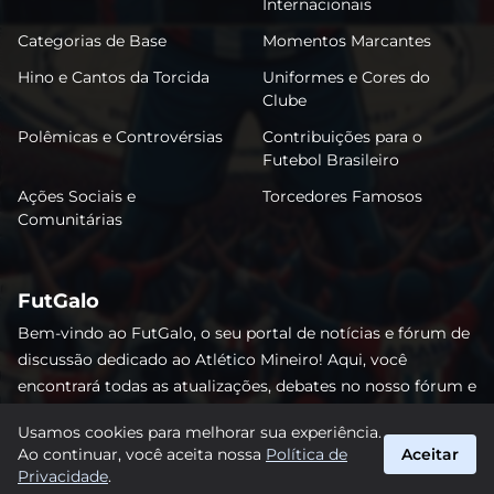
Internacionais
Categorias de Base
Momentos Marcantes
Hino e Cantos da Torcida
Uniformes e Cores do
Clube
Polêmicas e Controvérsias
Contribuições para o
Futebol Brasileiro
Ações Sociais e
Torcedores Famosos
Comunitárias
FutGalo
Bem-vindo ao FutGalo, o seu portal de notícias e fórum de
discussão dedicado ao Atlético Mineiro! Aqui, você
encontrará todas as atualizações, debates no nosso fórum e
análises detalhadas sobre o Galo. Não perca nenhum lance
Usamos cookies para melhorar sua experiência.
e junte-se à comunidade alvinegra mais vibrante da
Ao continuar, você aceita nossa
Política de
Aceitar
internet! #AtléticoMineiro #FutGalo
Privacidade
.