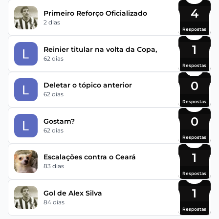
4
Primeiro Reforço Oficializado
2 dias
Respostas
1
Reinier titular na volta da Copa,
62 dias
Respostas
0
Deletar o tópico anterior
62 dias
Respostas
0
Gostam?
62 dias
Respostas
1
Escalações contra o Ceará
83 dias
Respostas
1
Gol de Alex Silva
84 dias
Respostas