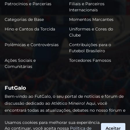
Patrocínios e Parcerias
Filiais e Parceiros
Internacionais
Categorias de Base
Momentos Marcantes
Hino e Cantos da Torcida
Uniformes e Cores do
Clube
Polêmicas e Controvérsias
Contribuições para o
Futebol Brasileiro
Ações Sociais e
Torcedores Famosos
Comunitárias
FutGalo
Bem-vindo ao FutGalo, o seu portal de notícias e fórum de
discussão dedicado ao Atlético Mineiro! Aqui, você
encontrará todas as atualizações, debates no nosso fórum e
análises detalhadas sobre o Galo. Não perca nenhum lance
Usamos cookies para melhorar sua experiência.
e junte-se à comunidade alvinegra mais vibrante da
Ao continuar, você aceita nossa
Política de
Aceitar