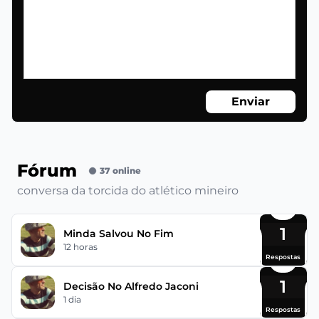
Enviar
Fórum
37 online
conversa da torcida do atlético mineiro
1
Minda Salvou No Fim
12 horas
Respostas
1
Decisão No Alfredo Jaconi
1 dia
Respostas