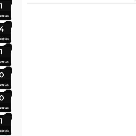
1
postas
4
postas
1
postas
0
postas
0
postas
1
postas