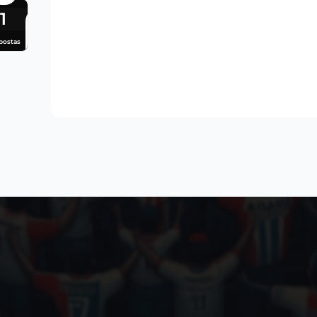
1
postas