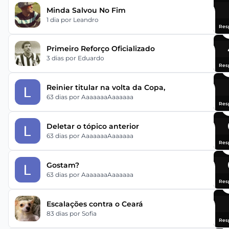
Minda Salvou No Fim
1 dia
por Leandro
Res
Primeiro Reforço Oficializado
3 dias
por Eduardo
Res
Reinier titular na volta da Copa,
63 dias
por AaaaaaaAaaaaaa
Res
Deletar o tópico anterior
63 dias
por AaaaaaaAaaaaaa
Res
Gostam?
63 dias
por AaaaaaaAaaaaaa
Res
Escalações contra o Ceará
83 dias
por Sofia
Res