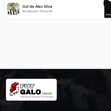
Gol de Alex Silva
84 dias
por Eduardo
Res