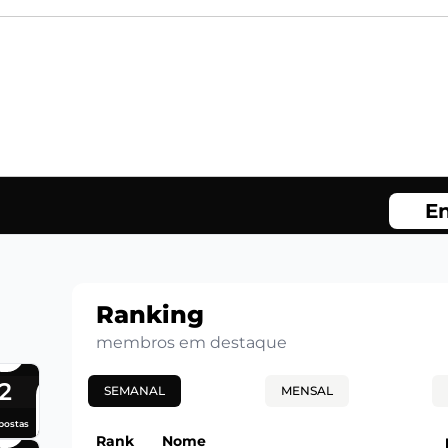
En
Ranking
membros em destaque
2
SEMANAL
MENSAL
postas
Rank
Nome