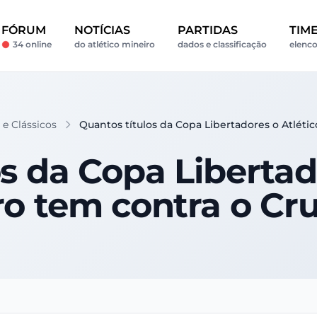
FÓRUM
NOTÍCIAS
PARTIDAS
TIM
34 online
do atlético mineiro
dados e classificação
elenco
 e Clássicos
Quantos títulos da Copa Libertadores o Atléti
s da Copa Libertad
ro tem contra o Cru