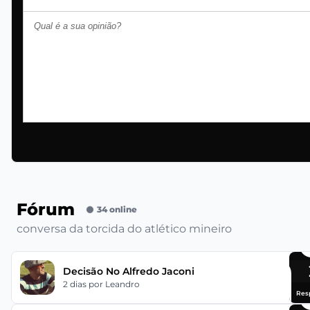
Fórum
34 online
conversa da torcida do atlético mineiro
Decisão No Alfredo Jaconi
2 dias
por Leandro
Res