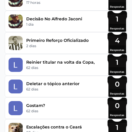
17 horas
Respostas
1
Decisão No Alfredo Jaconi
1 dia
Respostas
4
Primeiro Reforço Oficializado
2 dias
Respostas
1
Reinier titular na volta da Copa,
62 dias
Respostas
0
Deletar o tópico anterior
62 dias
Respostas
0
Gostam?
62 dias
Respostas
1
Escalações contra o Ceará