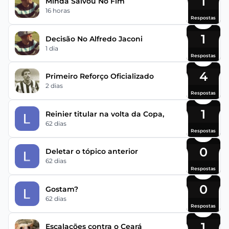
1
Minda Salvou No Fim
16 horas
Respostas
1
Decisão No Alfredo Jaconi
1 dia
Respostas
4
Primeiro Reforço Oficializado
2 dias
Respostas
1
Reinier titular na volta da Copa,
62 dias
Respostas
0
Deletar o tópico anterior
62 dias
Respostas
0
Gostam?
62 dias
Respostas
1
Escalações contra o Ceará