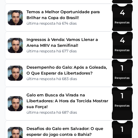
4
Temos a Melhor Oportunidade para
Brilhar na Copa do Brasil!
Respostas
última resposta há 674 dias
4
Ingressos à Venda: Vamos Llenar a
Arena MRV na Semifinal!
Respostas
última resposta há 677 dias
1
Desempenho do Galo: Após a Goleada,
O Que Esperar da Libertadores?
Respostas
última resposta há 683 dias
1
Galo em Busca da Virada na
Libertadores: A Hora da Torcida Mostrar
Respostas
sua Força!
última resposta há 687 dias
1
Desafios do Galo em Salvador: O que
esperar do jogo contra o Bahia?