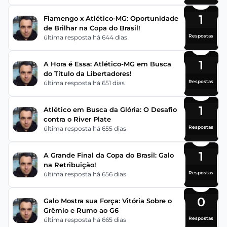
1
Flamengo x Atlético-MG: Oportunidade
de Brilhar na Copa do Brasil!
Respostas
última resposta há 644 dias
1
A Hora é Essa: Atlético-MG em Busca
do Título da Libertadores!
Respostas
última resposta há 651 dias
1
Atlético em Busca da Glória: O Desafio
contra o River Plate
Respostas
última resposta há 655 dias
1
A Grande Final da Copa do Brasil: Galo
na Retribuição!
Respostas
última resposta há 656 dias
0
Galo Mostra sua Força: Vitória Sobre o
Grêmio e Rumo ao G6
Respostas
última resposta há 665 dias