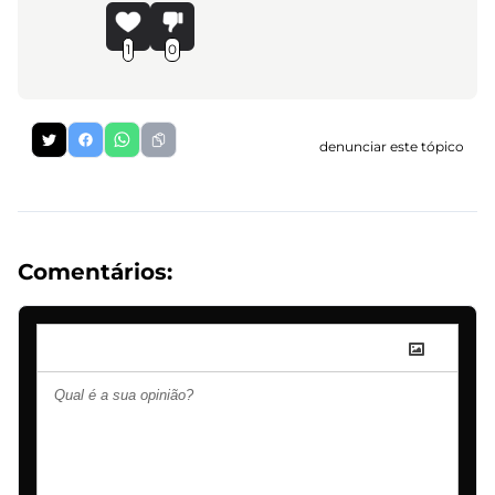
1
0
denunciar este tópico
Comentários: