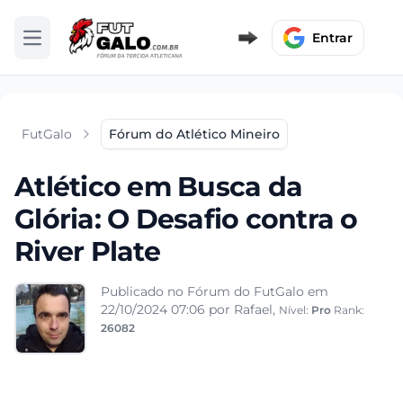
Entrar
Abrir menu
FutGalo
Fórum do Atlético Mineiro
Atlético em Busca da
Glória: O Desafio contra o
River Plate
Publicado no Fórum do FutGalo em
22/10/2024 07:06
por Rafael,
Nível:
Pro
Rank:
26082