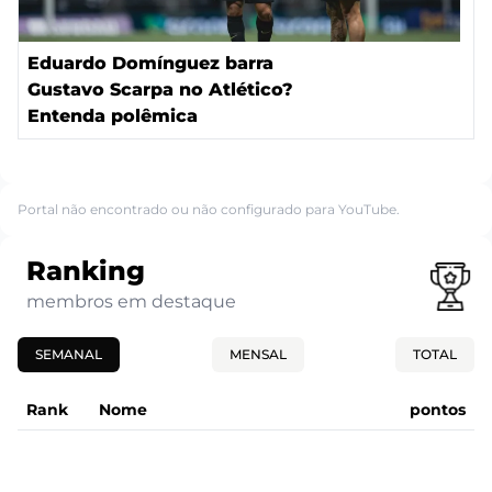
Eduardo Domínguez barra
Gustavo Scarpa no Atlético?
Entenda polêmica
Portal não encontrado ou não configurado para YouTube.
Ranking
membros em destaque
SEMANAL
MENSAL
TOTAL
Rank
Nome
pontos