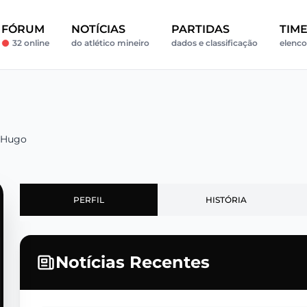
FÓRUM
NOTÍCIAS
PARTIDAS
TIM
32 online
do atlético mineiro
dados e classificação
elenco
 Hugo
PERFIL
HISTÓRIA
Notícias Recentes