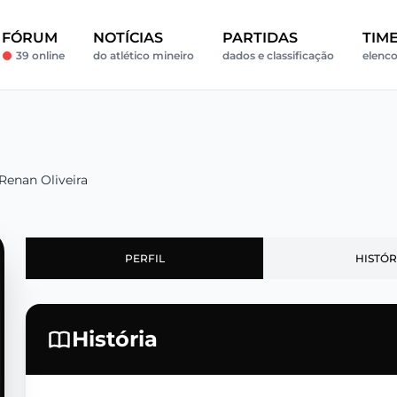
FÓRUM
NOTÍCIAS
PARTIDAS
TIM
39 online
do atlético mineiro
dados e classificação
elenco
Renan Oliveira
PERFIL
HISTÓR
História