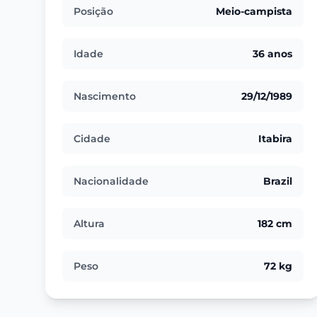
Posição
Meio-campista
Idade
36 anos
Nascimento
29/12/1989
Cidade
Itabira
Nacionalidade
Brazil
Altura
182 cm
Peso
72 kg