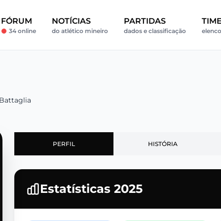
FÓRUM
NOTÍCIAS
PARTIDAS
TIM
34 online
do atlético mineiro
dados e classificação
elenco
Battaglia
PERFIL
HISTÓRIA
Estatísticas 2025