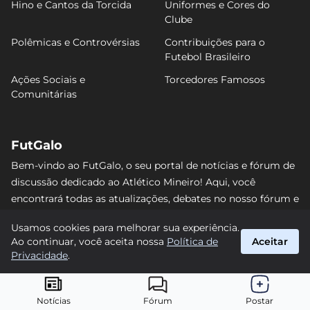
Hino e Cantos da Torcida
Uniformes e Cores do
Clube
Polêmicas e Controvérsias
Contribuições para o
Futebol Brasileiro
Ações Sociais e
Torcedores Famosos
Comunitárias
FutGalo
Bem-vindo ao FutGalo, o seu portal de notícias e fórum de
discussão dedicado ao Atlético Mineiro! Aqui, você
encontrará todas as atualizações, debates no nosso fórum e
análises detalhadas sobre o Galo. Não perca nenhum lance
Usamos cookies para melhorar sua experiência.
e junte-se à comunidade alvinegra mais vibrante da
Ao continuar, você aceita nossa
Política de
Aceitar
internet! #AtléticoMineiro #FutGalo
Privacidade
.
suporte@futgalo.com.br
© 2026 FutGalo. Todos os direitos reservados.
Notícias
Fórum
Postar