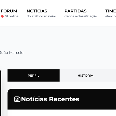
FÓRUM
NOTÍCIAS
PARTIDAS
TIM
31 online
do atlético mineiro
dados e classificação
elenco,
João Marcelo
PERFIL
HISTÓRIA
Notícias Recentes