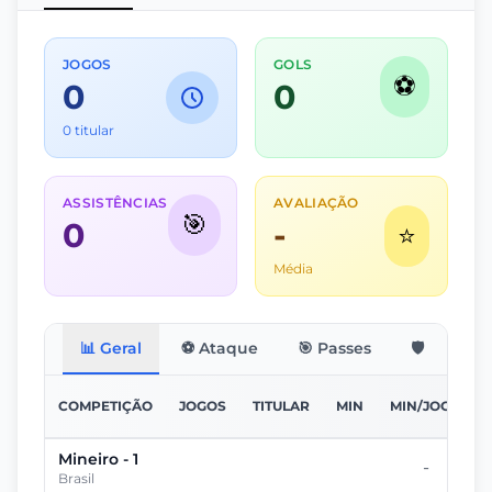
JOGOS
GOLS
⚽
0
0
0 titular
ASSISTÊNCIAS
AVALIAÇÃO
🎯
0
-
⭐
Média
📊 Geral
⚽ Ataque
🎯 Passes
🛡️ Defesa
COMPETIÇÃO
JOGOS
TITULAR
MIN
MIN/JOGO
Mineiro - 1
-
Brasil