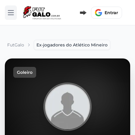
Entrar
Abrir menu
FutGalo
Ex-jogadores do Atlético Mineiro
Goleiro