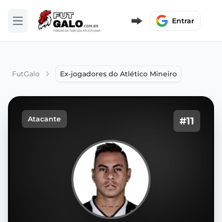
Entrar
Abrir menu
FutGalo
Ex-jogadores do Atlético Mineiro
Atacante
#11