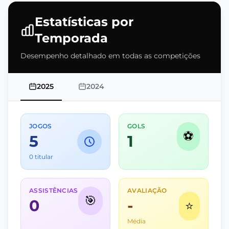
Estatísticas por
Temporada
Desempenho detalhado em todas as competições
2025
2024
JOGOS
GOLS
⚽
5
1
0 titular
ASSISTÊNCIAS
AVALIAÇÃO
🎯
0
-
⭐
Média