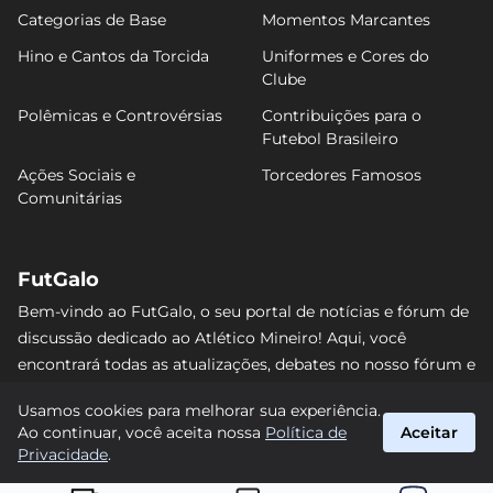
Categorias de Base
Momentos Marcantes
Hino e Cantos da Torcida
Uniformes e Cores do
Clube
Polêmicas e Controvérsias
Contribuições para o
Futebol Brasileiro
Ações Sociais e
Torcedores Famosos
Comunitárias
FutGalo
Bem-vindo ao FutGalo, o seu portal de notícias e fórum de
discussão dedicado ao Atlético Mineiro! Aqui, você
encontrará todas as atualizações, debates no nosso fórum e
análises detalhadas sobre o Galo. Não perca nenhum lance
Usamos cookies para melhorar sua experiência.
e junte-se à comunidade alvinegra mais vibrante da
Ao continuar, você aceita nossa
Política de
Aceitar
internet! #AtléticoMineiro #FutGalo
Privacidade
.
suporte@futgalo.com.br