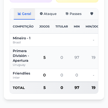
📊 Geral
⚽ Ataque
🎯 Passes
🛡️ Defesa
COMPETIÇÃO
JOGOS
TITULAR
MIN
MIN/JOGO
Mineiro - 1
-
Brasil
Primera
División -
5
0
97
19
Apertura
Uruguay
Friendlies
0
0
0
-
Inter
5
0
97
19
TOTAL