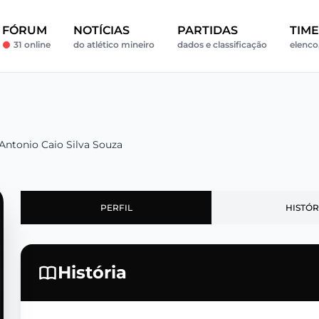
FÓRUM
NOTÍCIAS
PARTIDAS
TIM
31 online
do atlético mineiro
dados e classificação
elenco,
Antonio Caio Silva Souza
PERFIL
HISTÓR
História