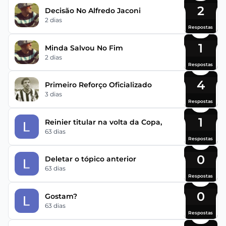
2
Decisão No Alfredo Jaconi
2 dias
Respostas
1
Minda Salvou No Fim
2 dias
Respostas
4
Primeiro Reforço Oficializado
3 dias
Respostas
1
Reinier titular na volta da Copa,
63 dias
Respostas
0
Deletar o tópico anterior
63 dias
Respostas
0
Gostam?
63 dias
Respostas