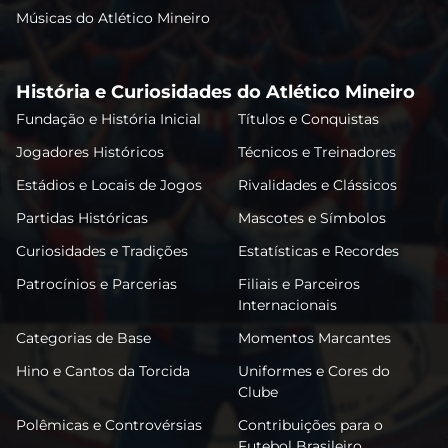
Músicas do Atlético Mineiro
História e Curiosidades do Atlético Mineiro
Fundação e História Inicial
Títulos e Conquistas
Jogadores Históricos
Técnicos e Treinadores
Estádios e Locais de Jogos
Rivalidades e Clássicos
Partidas Históricas
Mascotes e Símbolos
Curiosidades e Tradições
Estatísticas e Recordes
Patrocínios e Parcerias
Filiais e Parceiros
Internacionais
Categorias de Base
Momentos Marcantes
Hino e Cantos da Torcida
Uniformes e Cores do
Clube
Polêmicas e Controvérsias
Contribuições para o
Futebol Brasileiro