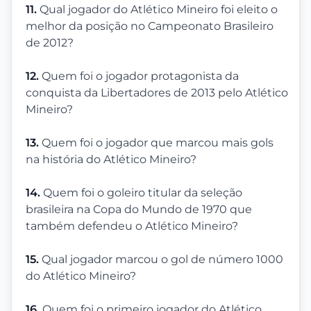
11.
Qual jogador do Atlético Mineiro foi eleito o
melhor da posição no Campeonato Brasileiro
de 2012?
12.
Quem foi o jogador protagonista da
conquista da Libertadores de 2013 pelo Atlético
Mineiro?
13.
Quem foi o jogador que marcou mais gols
na história do Atlético Mineiro?
14.
Quem foi o goleiro titular da seleção
brasileira na Copa do Mundo de 1970 que
também defendeu o Atlético Mineiro?
15.
Qual jogador marcou o gol de número 1000
do Atlético Mineiro?
16.
Quem foi o primeiro jogador do Atlético