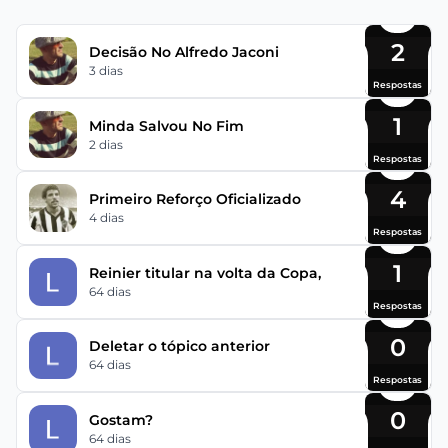
2
Decisão No Alfredo Jaconi
3 dias
Respostas
1
Minda Salvou No Fim
2 dias
Respostas
4
Primeiro Reforço Oficializado
4 dias
Respostas
1
Reinier titular na volta da Copa,
64 dias
Respostas
0
Deletar o tópico anterior
64 dias
Respostas
0
Gostam?
64 dias