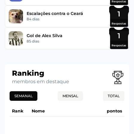
Respostas
1
Escalações contra o Ceará
84 dias
Respostas
1
Gol de Alex Silva
85 dias
Respostas
Ranking
membros em destaque
SEMANAL
MENSAL
TOTAL
Rank
Nome
pontos