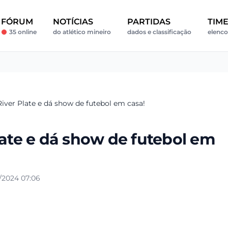
FÓRUM
NOTÍCIAS
PARTIDAS
TIM
35 online
do atlético mineiro
dados e classificação
elenco
River Plate e dá show de futebol em casa!
late e dá show de futebol em
/2024 07:06