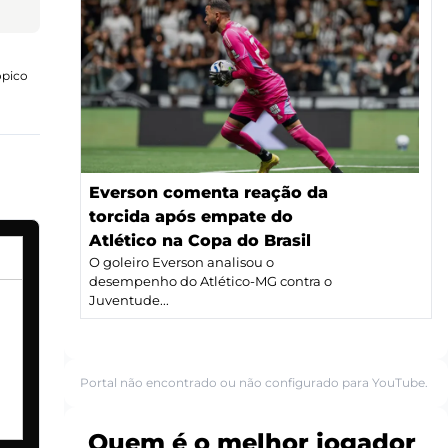
ópico
Everson comenta reação da
torcida após empate do
Atlético na Copa do Brasil
O goleiro Everson analisou o
desempenho do Atlético-MG contra o
Juventude...
Portal não encontrado ou não configurado para YouTube.
Quem é o melhor jogador