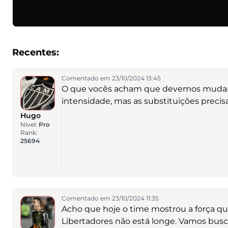
Recentes:
Comentado em 23/10/2024 13:45
O que vocês acham que devemos mudar 
intensidade, mas as substituições precis
Hugo
Nível:
Pro
Rank:
25694
Comentado em 23/10/2024 11:35
Acho que hoje o time mostrou a força qu
Libertadores não está longe. Vamos buscar