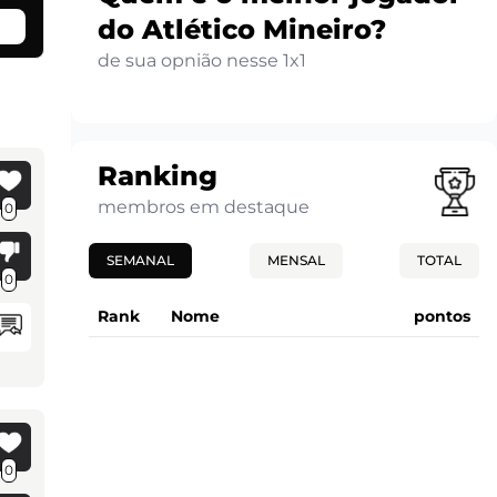
do Atlético Mineiro?
de sua opnião nesse 1x1
Ranking
membros em destaque
0
SEMANAL
MENSAL
TOTAL
0
Rank
Nome
pontos
0