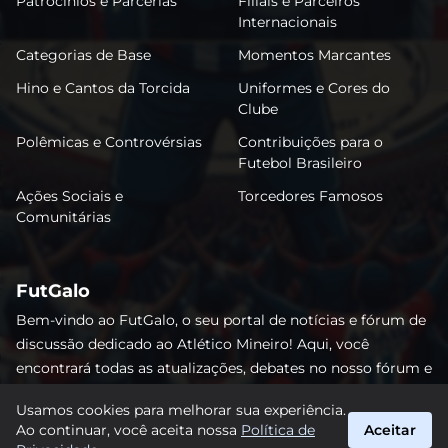
Patrocínios e Parcerias
Filiais e Parceiros
Internacionais
Categorias de Base
Momentos Marcantes
Hino e Cantos da Torcida
Uniformes e Cores do
Clube
Polêmicas e Controvérsias
Contribuições para o
Futebol Brasileiro
Ações Sociais e
Torcedores Famosos
Comunitárias
FutGalo
Bem-vindo ao FutGalo, o seu portal de notícias e fórum de
discussão dedicado ao Atlético Mineiro! Aqui, você
encontrará todas as atualizações, debates no nosso fórum e
análises detalhadas sobre o Galo. Não perca nenhum lance
Usamos cookies para melhorar sua experiência.
e junte-se à comunidade alvinegra mais vibrante da
Ao continuar, você aceita nossa
Política de
Aceitar
internet! #AtléticoMineiro #FutGalo