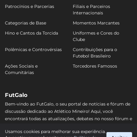
Patrocínios e Parcerias
Filiais e Parceiros
Internacionais
Categorias de Base
Momentos Marcantes
Hino e Cantos da Torcida
Uniformes e Cores do
Clube
Polêmicas e Controvérsias
Contribuições para o
Futebol Brasileiro
Ações Sociais e
Torcedores Famosos
Comunitárias
FutGalo
Bem-vindo ao FutGalo, o seu portal de notícias e fórum de
discussão dedicado ao Atlético Mineiro! Aqui, você
encontrará todas as atualizações, debates no nosso fórum e
análises detalhadas sobre o Galo. Não perca nenhum lance
Usamos cookies para melhorar sua experiência.
e junte-se à comunidade alvinegra mais vibrante da