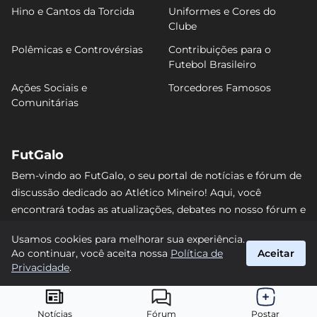
Hino e Cantos da Torcida
Uniformes e Cores do
Clube
Polêmicas e Controvérsias
Contribuições para o
Futebol Brasileiro
Ações Sociais e
Torcedores Famosos
Comunitárias
FutGalo
Bem-vindo ao FutGalo, o seu portal de notícias e fórum de
discussão dedicado ao Atlético Mineiro! Aqui, você
encontrará todas as atualizações, debates no nosso fórum e
análises detalhadas sobre o Galo. Não perca nenhum lance
Usamos cookies para melhorar sua experiência.
e junte-se à comunidade alvinegra mais vibrante da
Ao continuar, você aceita nossa
Política de
Aceitar
internet! #AtléticoMineiro #FutGalo
Privacidade
.
suporte@futgalo.com.br
© 2026 FutGalo. Todos os direitos reservados.
Notícias
Fórum
Postar