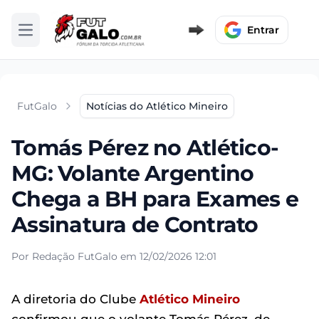
Entrar
Abrir menu
FutGalo
Notícias do Atlético Mineiro
Tomás Pérez no Atlético-
MG: Volante Argentino
Chega a BH para Exames e
Assinatura de Contrato
Por Redação FutGalo em 12/02/2026 12:01
A diretoria do Clube
Atlético Mineiro