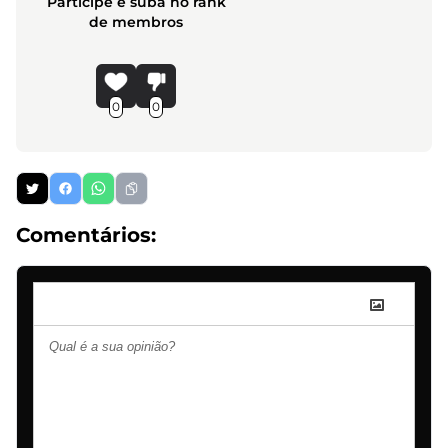
Participe e suba no rank
de membros
0
0
Comentários: