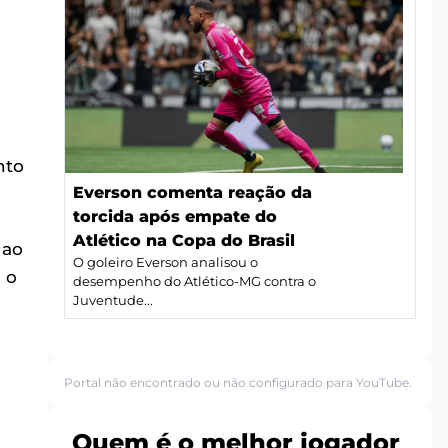
nto
Everson comenta reação da
torcida após empate do
Atlético na Copa do Brasil
 ao
O goleiro Everson analisou o
 o
desempenho do Atlético-MG contra o
Juventude...
Portal não encontrado ou não configurado para YouTube.
Quem é o melhor jogador