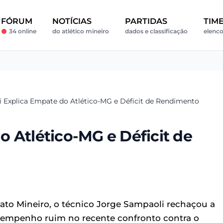
FÓRUM
NOTÍCIAS
PARTIDAS
TIM
34 online
do atlético mineiro
dados e classificação
elenco
 Explica Empate do Atlético-MG e Déficit de Rendimento
 Atlético-MG e Déficit de
o Mineiro, o técnico Jorge Sampaoli rechaçou a
sempenho ruim no recente confronto contra o