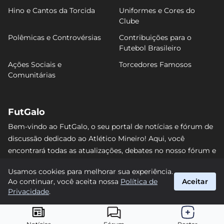
Hino e Cantos da Torcida
Uniformes e Cores do
Clube
Polêmicas e Controvérsias
Contribuições para o
Futebol Brasileiro
Ações Sociais e
Torcedores Famosos
Comunitárias
FutGalo
Bem-vindo ao FutGalo, o seu portal de notícias e fórum de
discussão dedicado ao Atlético Mineiro! Aqui, você
encontrará todas as atualizações, debates no nosso fórum e
análises detalhadas sobre o Galo. Não perca nenhum lance
Usamos cookies para melhorar sua experiência.
e junte-se à comunidade alvinegra mais vibrante da
Ao continuar, você aceita nossa
Política de
Aceitar
internet! #AtléticoMineiro #FutGalo
Privacidade
.
suporte@futgalo.com.br
© 2026 FutGalo. Todos os direitos reservados.