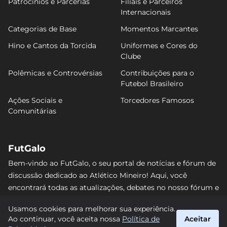
Patrocínios e Parcerias
Filiais e Parceiros
Internacionais
Categorias de Base
Momentos Marcantes
Hino e Cantos da Torcida
Uniformes e Cores do
Clube
Polêmicas e Controvérsias
Contribuições para o
Futebol Brasileiro
Ações Sociais e
Torcedores Famosos
Comunitárias
FutGalo
Bem-vindo ao FutGalo, o seu portal de notícias e fórum de
discussão dedicado ao Atlético Mineiro! Aqui, você
encontrará todas as atualizações, debates no nosso fórum e
análises detalhadas sobre o Galo. Não perca nenhum lance
Usamos cookies para melhorar sua experiência.
e junte-se à comunidade alvinegra mais vibrante da
Ao continuar, você aceita nossa
Política de
Aceitar
internet! #AtléticoMineiro #FutGalo