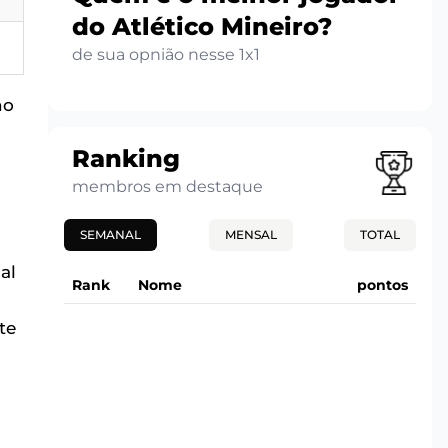
do Atlético Mineiro?
de sua opnião nesse 1x1
no
Ranking
membros em destaque
SEMANAL
MENSAL
TOTAL
al
Rank
Nome
pontos
te