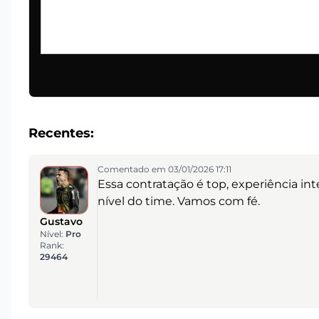
Recentes:
Comentado em 03/01/2026 17:11
Essa contratação é top, experiência int
nível do time. Vamos com fé.
Gustavo
Nível:
Pro
Rank:
29464