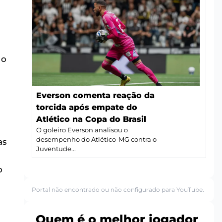
 o
Everson comenta reação da
torcida após empate do
Atlético na Copa do Brasil
O goleiro Everson analisou o
desempenho do Atlético-MG contra o
as
Juventude...
o
Portal não encontrado ou não configurado para YouTube.
Quem é o melhor jogador