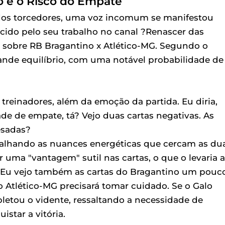
o e o Risco do Empate
s dos torcedores, uma voz incomum se manifestou
cido pelo seu trabalho no canal ?Renascer das
 sobre RB Bragantino x Atlético-MG. Segundo o
ande equilíbrio, com uma notável probabilidade de
reinadores, além da emoção da partida. Eu diria,
e de empate, tá? Vejo duas cartas negativas. As
esadas?
etalhando as nuances energéticas que cercam as du
 uma "vantagem" sutil nas cartas, o que o levaria a
Eu vejo também as cartas do Bragantino um pouc
 o Atlético-MG precisará tomar cuidado. Se o Galo
pletou o vidente, ressaltando a necessidade de
star a vitória.