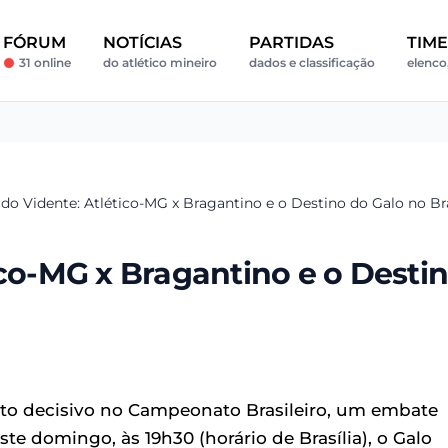
FÓRUM
NOTÍCIAS
PARTIDAS
TIM
31 online
do atlético mineiro
dados e classificação
elenco,
 do Vidente: Atlético-MG x Bragantino e o Destino do Galo no Bra
ico-MG x Bragantino e o Desti
to decisivo no Campeonato Brasileiro, um embate
e domingo, às 19h30 (horário de Brasília), o Galo