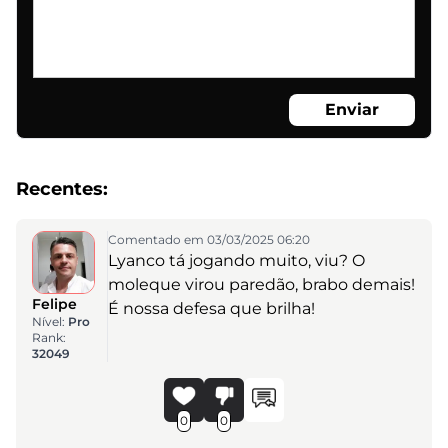
Enviar
Recentes:
Comentado em 03/03/2025 06:20
Lyanco tá jogando muito, viu? O
moleque virou paredão, brabo demais!
Felipe
É nossa defesa que brilha!
Nível:
Pro
Rank:
32049
0
0