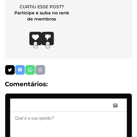
CURTIU ESSE POST?
Participe e suba no rank
de membros
2
0
Comentários: