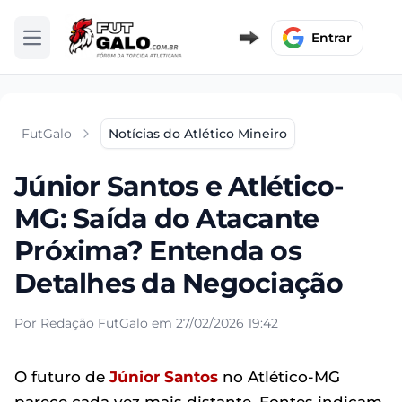
Entrar
Abrir menu
FutGalo
Notícias do Atlético Mineiro
Júnior Santos e Atlético-
MG: Saída do Atacante
Próxima? Entenda os
Detalhes da Negociação
Por Redação FutGalo em 27/02/2026 19:42
O futuro de
Júnior Santos
no Atlético-MG