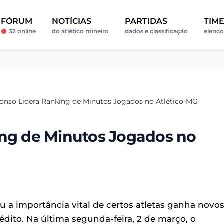
FÓRUM
NOTÍCIAS
PARTIDAS
TIM
32 online
do atlético mineiro
dados e classificação
elenco
lonso Lidera Ranking de Minutos Jogados no Atlético-MG
ing de Minutos Jogados no
u a importância vital de certos atletas ganha novo
dito. Na última segunda-feira, 2 de março, o