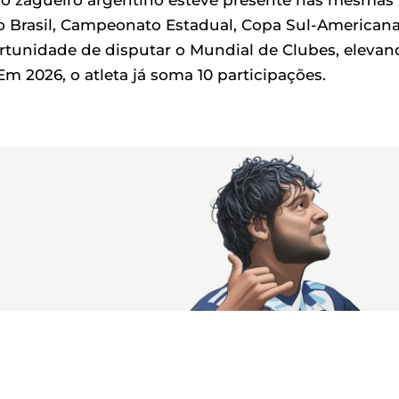
o zagueiro argentino esteve presente nas mesmas
o Brasil, Campeonato Estadual, Copa Sul-Americana
portunidade de disputar o Mundial de Clubes, eleva
m 2026, o atleta já soma 10 participações.