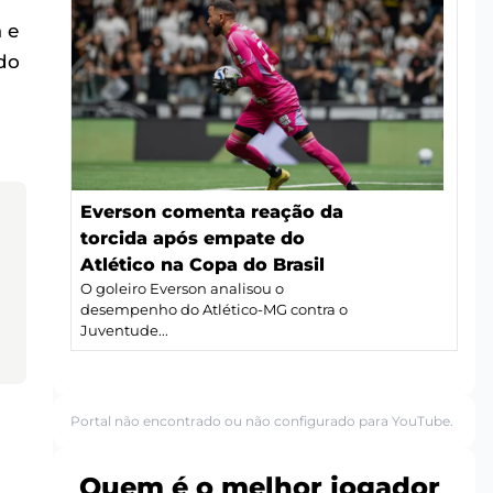
 e
ndo
Everson comenta reação da
torcida após empate do
Atlético na Copa do Brasil
O goleiro Everson analisou o
desempenho do Atlético-MG contra o
Juventude...
Portal não encontrado ou não configurado para YouTube.
Quem é o melhor jogador