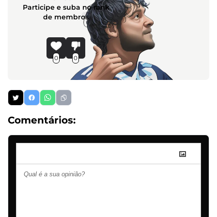
Participe e suba no rank
de membros
0
0
Comentários: