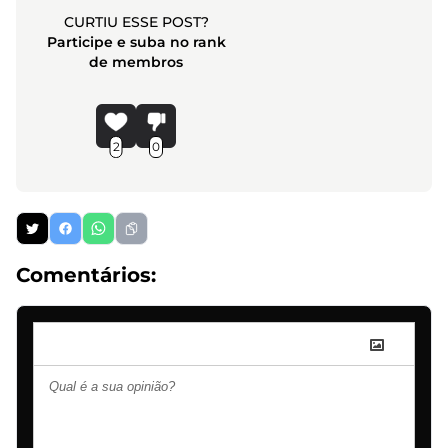
CURTIU ESSE POST?
Participe e suba no rank
de membros
2
0
Comentários: