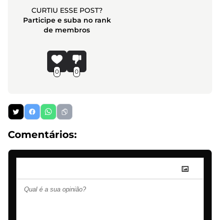
CURTIU ESSE POST?
Participe e suba no rank
de membros
0
0
Comentários: