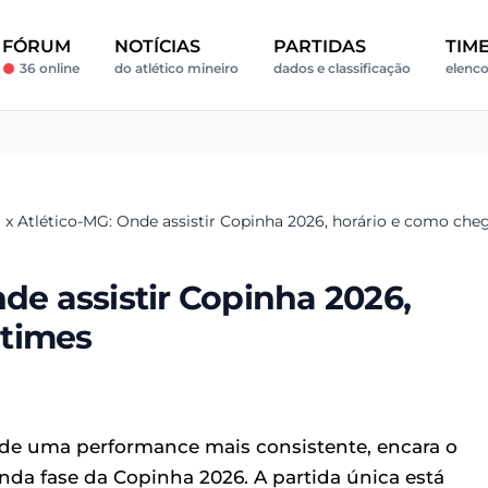
FÓRUM
NOTÍCIAS
PARTIDAS
TIM
36 online
do atlético mineiro
dados e classificação
elenco
a x Atlético-MG: Onde assistir Copinha 2026, horário e como ch
de assistir Copinha 2026,
 times
 de uma performance mais consistente, encara o
da fase da Copinha 2026. A partida única está