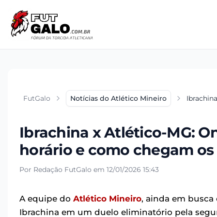
FutGalo
Notícias do Atlético Mineiro
Ibrachin
Ibrachina x Atlético-MG: On
horário e como chegam os
Por Redação FutGalo em 12/01/2026 15:43
A equipe do
Atlético Mineiro
, ainda em busca
Ibrachina em um duelo eliminatório pela segun