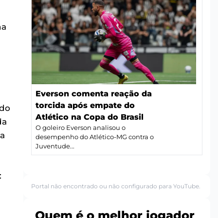
na
Everson comenta reação da
torcida após empate do
 do
Atlético na Copa do Brasil
da
O goleiro Everson analisou o
da
desempenho do Atlético-MG contra o
Juventude...
:
Portal não encontrado ou não configurado para YouTube.
Quem é o melhor jogador