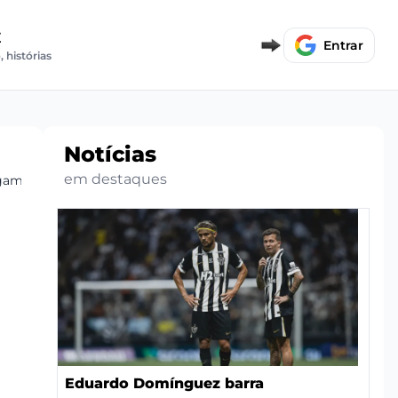
E
Entrar
, histórias
Notícias
em destaques
egam os times
Eduardo Domínguez barra