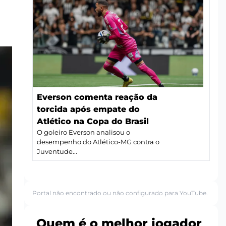
Everson comenta reação da
torcida após empate do
Atlético na Copa do Brasil
O goleiro Everson analisou o
desempenho do Atlético-MG contra o
Juventude...
Portal não encontrado ou não configurado para YouTube.
Quem é o melhor jogador