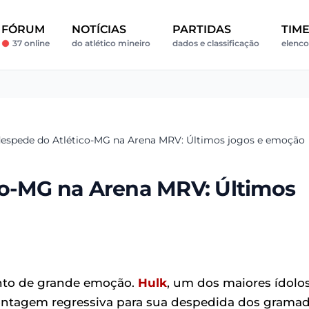
FÓRUM
NOTÍCIAS
PARTIDAS
TIM
37 online
do atlético mineiro
dados e classificação
elenco
despede do Atlético-MG na Arena MRV: Últimos jogos e emoção
co-MG na Arena MRV: Últimos
ento de grande emoção.
Hulk
, um dos maiores ídolo
contagem regressiva para sua despedida dos grama