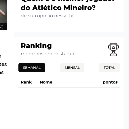
do Atlético Mineiro?
de sua opnião nesse 1x1
G)
Ranking
membros em destaque
m
tes
SEMANAL
MENSAL
TOTAL
as
Rank
Nome
pontos