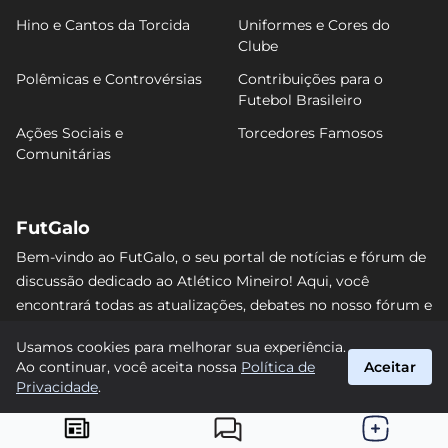
Hino e Cantos da Torcida
Uniformes e Cores do
Clube
Polêmicas e Controvérsias
Contribuições para o
Futebol Brasileiro
Ações Sociais e
Torcedores Famosos
Comunitárias
FutGalo
Bem-vindo ao FutGalo, o seu portal de notícias e fórum de
discussão dedicado ao Atlético Mineiro! Aqui, você
encontrará todas as atualizações, debates no nosso fórum e
análises detalhadas sobre o Galo. Não perca nenhum lance
Usamos cookies para melhorar sua experiência.
e junte-se à comunidade alvinegra mais vibrante da
Ao continuar, você aceita nossa
Política de
Aceitar
internet! #AtléticoMineiro #FutGalo
Privacidade
.
suporte@futgalo.com.br
© 2026 FutGalo. Todos os direitos reservados.