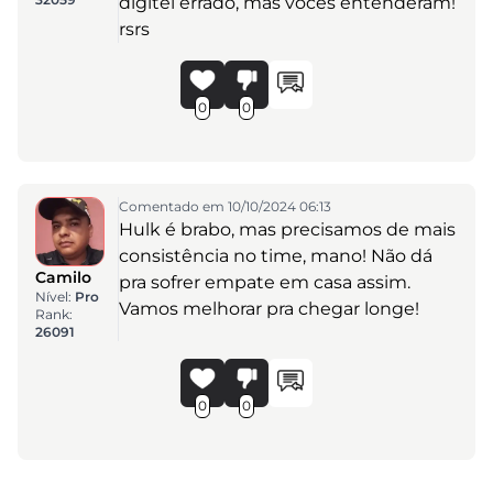
digitei errado, mas vocês entenderam!
rsrs
0
0
Comentado em 10/10/2024 06:13
Hulk é brabo, mas precisamos de mais
consistência no time, mano! Não dá
Camilo
pra sofrer empate em casa assim.
Nível:
Pro
Vamos melhorar pra chegar longe!
Rank:
26091
0
0