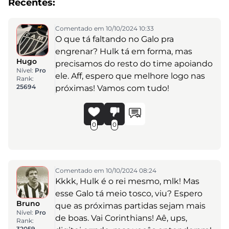
Recentes:
Comentado em 10/10/2024 10:33
O que tá faltando no Galo pra
engrenar? Hulk tá em forma, mas
Hugo
precisamos do resto do time apoiando
Nível:
Pro
ele. Aff, espero que melhore logo nas
Rank:
25694
próximas! Vamos com tudo!
0
0
Comentado em 10/10/2024 08:24
Kkkk, Hulk é o rei mesmo, mlk! Mas
esse Galo tá meio tosco, viu? Espero
Bruno
que as próximas partidas sejam mais
Nível:
Pro
de boas. Vai Corinthians! Aê, ups,
Rank:
32059