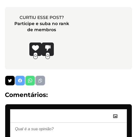
CURTIU ESSE POST?
Participe e suba no rank
de membros
0
0
Comentários: