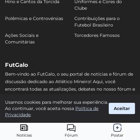
Hino e Cantos da Torcida
Uniformes e Cores do
Clube
Polêmicas e Controvérsias
Contribuições para o
Futebol Brasileiro
Ações Sociais e
Torcedores Famosos
Comunitárias
FutGalo
Bem-vindo ao FutGalo, o seu portal de notícias e fórum de
discussão dedicado ao Atlético Mineiro! Aqui, você
encontrará todas as atualizações, debates no nosso fórum e
análises detalhadas sobre o Galo. Não perca nenhum lance
Usamos cookies para melhorar sua experiência.
e junte-se à comunidade alvinegra mais vibrante da
Ao continuar, você aceita nossa
Política de
Aceitar
internet! #AtléticoMineiro #FutGalo
Privacidade
.
suporte@futgalo.com.br
© 2026 FutGalo. Todos os direitos reservados.
Notícias
Fórum
Postar