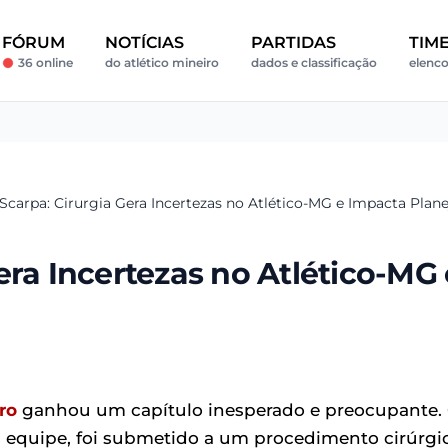
FÓRUM
NOTÍCIAS
PARTIDAS
TIM
36 online
do atlético mineiro
dados e classificação
elenco
Scarpa: Cirurgia Gera Incertezas no Atlético-MG e Impacta Pla
era Incertezas no Atlético-MG 
ro
ganhou um capítulo inesperado e preocupante.
 equipe, foi submetido a um procedimento cirúrgi