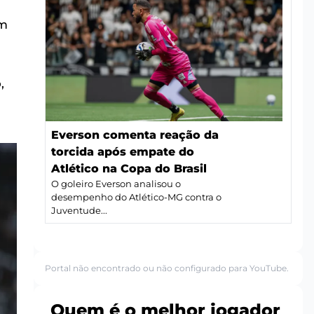
om
a
,
Everson comenta reação da
torcida após empate do
Atlético na Copa do Brasil
O goleiro Everson analisou o
desempenho do Atlético-MG contra o
Juventude...
Portal não encontrado ou não configurado para YouTube.
Quem é o melhor jogador