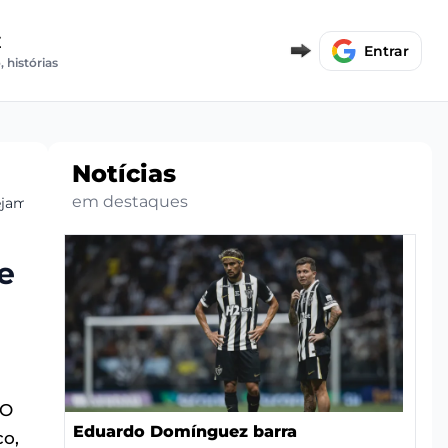
E
Entrar
, histórias
Notícias
em destaques
nejamento
e
 O
Eduardo Domínguez barra
co,