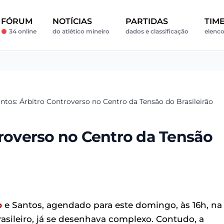
FÓRUM
NOTÍCIAS
PARTIDAS
TIM
34 online
do atlético mineiro
dados e classificação
elenco
antos: Árbitro Controverso no Centro da Tensão do Brasileirão
troverso no Centro da Tensão
o
e Santos, agendado para este domingo, às 16h, na
sileiro, já se desenhava complexo. Contudo, a