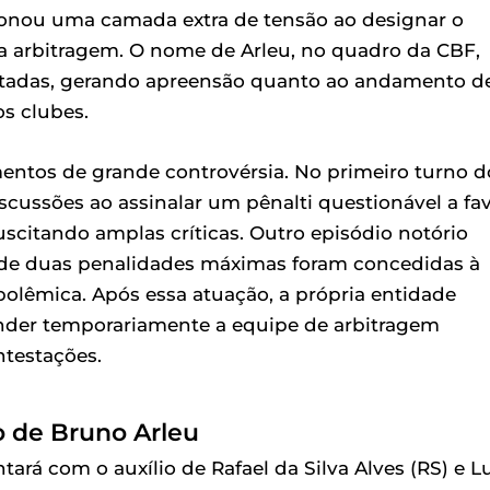
cionou uma camada extra de tensão ao designar o
a arbitragem. O nome de Arleu, no quadro da CBF,
estadas, gerando apreensão quanto ao andamento d
s clubes.
mentos de grande controvérsia. No primeiro turno d
discussões ao assinalar um pênalti questionável a fa
scitando amplas críticas. Outro episódio notório
onde duas penalidades máximas foram concedidas à
olêmica. Após essa atuação, a própria entidade
ender temporariamente a equipe de arbitragem
ntestações.
o de Bruno Arleu
ará com o auxílio de Rafael da Silva Alves (RS) e L