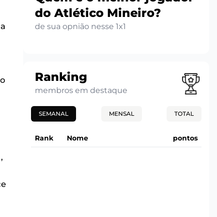
do Atlético Mineiro?
ma
de sua opnião nesse 1x1
Ranking
ão
membros em destaque
SEMANAL
MENSAL
TOTAL
Rank
Nome
pontos
,
a
ce