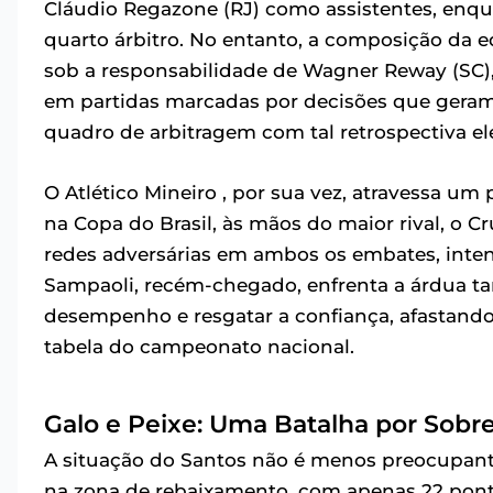
Cláudio Regazone (RJ) como assistentes, enqu
quarto árbitro. No entanto, a composição da 
sob a responsabilidade de Wagner Reway (SC)
em partidas marcadas por decisões que geram 
quadro de arbitragem com tal retrospectiva ele
O Atlético Mineiro , por sua vez, atravessa um
na Copa do Brasil, às mãos do maior rival, o 
redes adversárias em ambos os embates, inten
Sampaoli, recém-chegado, enfrenta a árdua ta
desempenho e resgatar a confiança, afastand
tabela do campeonato nacional.
Galo e Peixe: Uma Batalha por Sobre
A situação do Santos não é menos preocupante.
na zona de rebaixamento, com apenas 22 pont