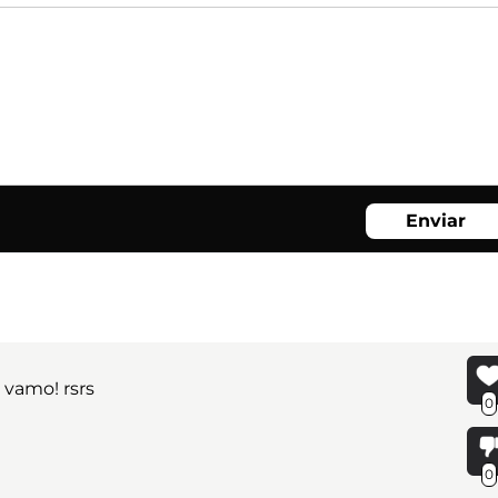
Enviar
vamo! rsrs
0
0