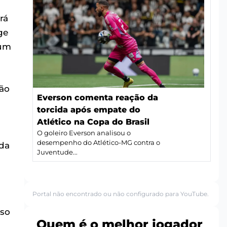
rá
ge
 um
ção
Everson comenta reação da
torcida após empate do
Atlético na Copa do Brasil
O goleiro Everson analisou o
desempenho do Atlético-MG contra o
 da
Juventude...
Portal não encontrado ou não configurado para YouTube.
rso
Quem é o melhor jogador