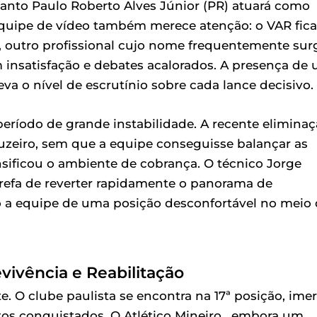
anto Paulo Roberto Alves Júnior (PR) atuará como
equipe de vídeo também merece atenção: o VAR fica
, outro profissional cujo nome frequentemente sur
insatisfação e debates acalorados. A presença de
va o nível de escrutínio sobre cada lance decisivo.
 período de grande instabilidade. A recente elimina
Cruzeiro, sem que a equipe conseguisse balançar as
sificou o ambiente de cobrança. O técnico Jorge
refa de reverter rapidamente o panorama de
o a equipe de uma posição desconfortável no meio
vivência e Reabilitação
 O clube paulista se encontra na 17ª posição, ime
os conquistados. O Atlético Mineiro , embora um