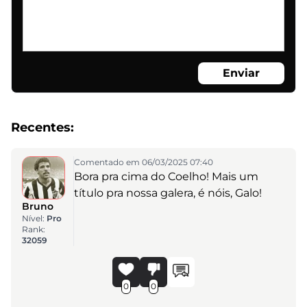
Enviar
Recentes:
Comentado em 06/03/2025 07:40
Bora pra cima do Coelho! Mais um
título pra nossa galera, é nóis, Galo!
Bruno
Nível:
Pro
Rank:
32059
0
0