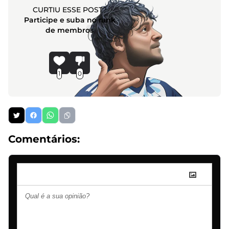
CURTIU ESSE POST?
Participe e suba no rank
de membros
1
0
Comentários: