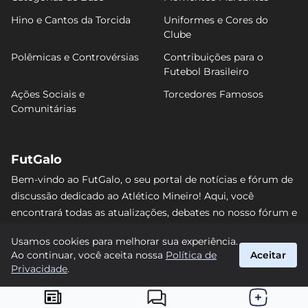
Hino e Cantos da Torcida
Uniformes e Cores do
Clube
Polêmicas e Controvérsias
Contribuições para o
Futebol Brasileiro
Ações Sociais e
Torcedores Famosos
Comunitárias
FutGalo
Bem-vindo ao FutGalo, o seu portal de notícias e fórum de
discussão dedicado ao Atlético Mineiro! Aqui, você
encontrará todas as atualizações, debates no nosso fórum e
análises detalhadas sobre o Galo. Não perca nenhum lance
Usamos cookies para melhorar sua experiência.
e junte-se à comunidade alvinegra mais vibrante da
Ao continuar, você aceita nossa
Política de
Aceitar
internet! #AtléticoMineiro #FutGalo
Privacidade
.
suporte@futgalo.com.br