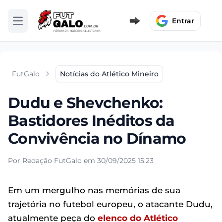
Entrar
Abrir menu
FutGalo
Notícias do Atlético Mineiro
Dudu e Shevchenko:
Bastidores Inéditos da
Convivência no Dínamo
Por Redação FutGalo em 30/09/2025 15:23
Em um mergulho nas memórias de sua
trajetória no futebol europeu, o atacante Dudu,
atualmente peça do
elenco do Atlético