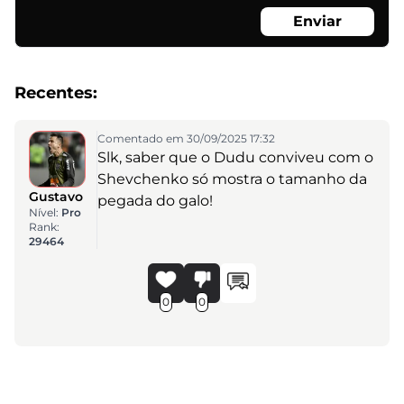
Enviar
Recentes:
Comentado em 30/09/2025 17:32
Slk, saber que o Dudu conviveu com o
Shevchenko só mostra o tamanho da
Gustavo
pegada do galo!
Nível:
Pro
Rank:
29464
0
0