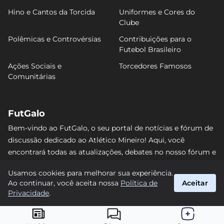
Hino e Cantos da Torcida
Uniformes e Cores do
Clube
Polêmicas e Controvérsias
Contribuições para o
Futebol Brasileiro
Ações Sociais e
Torcedores Famosos
Comunitárias
FutGalo
Bem-vindo ao FutGalo, o seu portal de notícias e fórum de
discussão dedicado ao Atlético Mineiro! Aqui, você
encontrará todas as atualizações, debates no nosso fórum e
análises detalhadas sobre o Galo. Não perca nenhum lance
Usamos cookies para melhorar sua experiência.
e junte-se à comunidade alvinegra mais vibrante da
Ao continuar, você aceita nossa
Política de
Aceitar
internet! #AtléticoMineiro #FutGalo
Privacidade
.
suporte@futgalo.com.br
© 2026 FutGalo. Todos os direitos reservados.